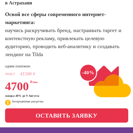
в Астрахани
оптимизации
сайтов (seo-
Школа нейросетей и
Освой все сферы современного интернет-
продвижение
программирования
сайтов)
маркетинга:
научись раскручивать бренд, настраивать таргет и
Школа психологии
Профессия
контекстную рекламу, привлекать целевую
Интернет-
маркетолог
аудиторию, проводить веб-аналитику и создавать
Школа актерского
мастерства
лендинг на Tilda
Профессия
Менеджер по
маркетингу в
одним платежом:
Школа бизнеса и
-40%
социальных
41500
69200
₽
управления
₽
сетях (SMM-
4700
₽/мес.
менеджер)
Фотошкола
Профессия
скидка 40% до 9 Августа
Специалист по
Беспроцентная рассрочка
Школа медиа
таргетингу
ОСТАВИТЬ ЗАЯВКУ
Школа рисования
Курсы