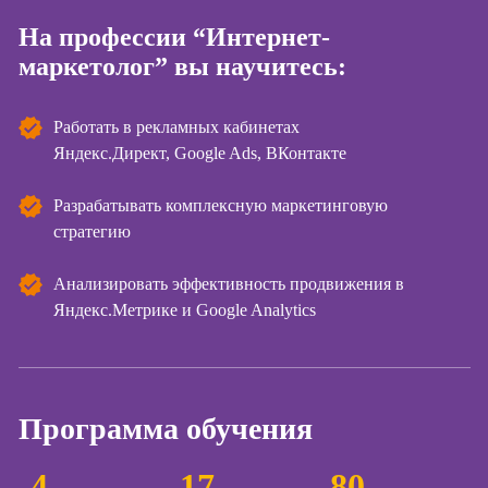
На профессии “Интернет-
Курсы
Онлайн-обучение
копирайтинга
маркетолог” вы научитесь:
Курсы по
созданию
Работать в рекламных кабинетах
контента
Яндекс.Директ, Google Ads, ВКонтакте
Курсы по
поисковой
Разрабатывать комплексную маркетинговую
оптимизации
стратегию
сайтов (seo-
продвижение
Анализировать эффективность продвижения в
сайтов)
Яндекс.Метрике и Google Analytics
Курсы создания
и продвижения
сайтов на Tilda
Курсы
Программа обучения
контекстной
рекламы
4
17
80