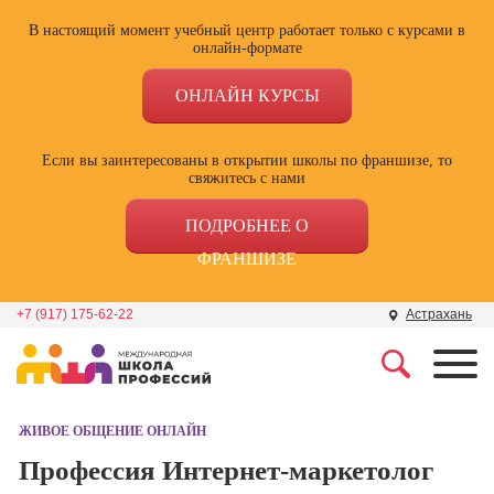
В настоящий момент учебный центр работает только с курсами в
онлайн-формате
ОНЛАЙН КУРСЫ
Если вы заинтересованы в открытии школы по франшизе, то
свяжитесь с нами
ПОДРОБНЕЕ О
ФРАНШИЗЕ
+7 (917) 175-62-22
Астрахань
Профессии
Школа маркетинга и
рекламы
ЖИВОЕ ОБЩЕНИЕ ОНЛАЙН
Профессия
Специалист по
Профессия Интернет-маркетолог
Школа дизайна
поисковой