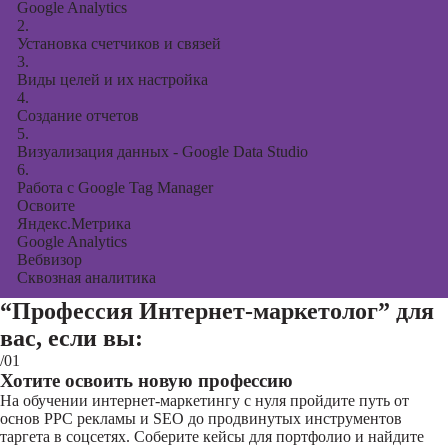
Google Analytics
2.
Установка счетчиков и связей
3.
Виды целей и их настройка
4.
Создание отчетов
5.
Визуализация данных - Google Data Studio
6.
Работа с Google Tag Manager
Освоите
Яндекс.Метрика
Google Analytics
Вебвизор
Сквозная аналитика
“Профессия Интернет-маркетолог”
для
вас, если вы:
/01
Хотите освоить новую профессию
На обучении интернет-маркетингу с нуля пройдите путь от
основ PPC рекламы и SEO до продвинутых инструментов
таргета в соцсетях. Соберите кейсы для портфолио и найдите