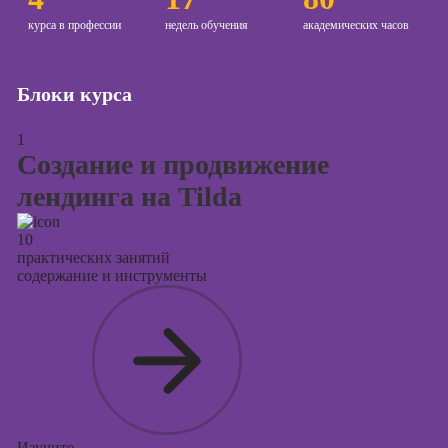
Курсы
курса в профессии
недель обучения
академических часов
продвижения в
социальных
сетях
Блоки курса
Курсы
таргетированной
1
рекламы
Создание и продвижение
Курсы
лендинга на Tilda
продюсирования
проектов
10
Курсы создания
практических занятий
презентаций в
содержание и инструменты
PowerPoint
Изучите