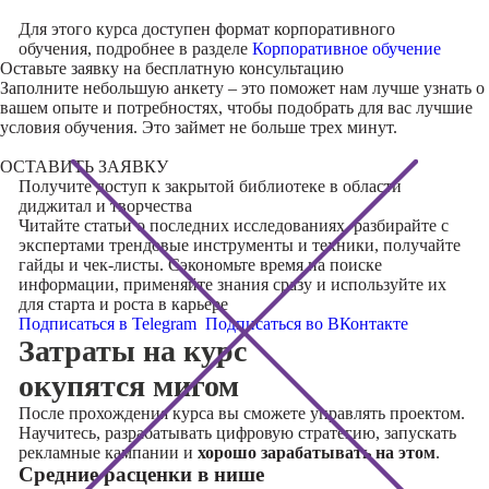
Для этого курса доступен формат корпоративного
обучения, подробнее в разделе
Корпоративное обучение
Оставьте заявку на
бесплатную консультацию
Заполните небольшую анкету – это поможет нам лучше узнать о
вашем опыте и потребностях, чтобы подобрать для вас лучшие
условия обучения. Это займет не больше трех минут.
ОСТАВИТЬ ЗАЯВКУ
Получите доступ к
закрытой библиотеке
в области
диджитал и творчества
Читайте статьи о последних исследованиях, разбирайте с
экспертами трендовые инструменты и техники, получайте
гайды и чек-листы. Сэкономьте время на поиске
информации, применяйте знания сразу и используйте их
для старта и роста в карьере
Подписаться в Telegram
Подписаться во ВКонтакте
Затраты на курс
окупятся мигом
После прохождения курса вы сможете управлять проектом.
Научитесь, разрабатывать цифровую стратегию, запускать
рекламные кампании и
хорошо зарабатывать на этом
.
Cредние расценки в нише