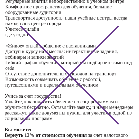
Регулярные занятия непосредственно в учебном центре
Комфортное пространство для обучения, большие
оборудованные аудитории
Транспортная доступность: наши учебные центры всегда
находятся в центре города
Учитесь
онлайн
где угодно
«Живое» онлайн общение с наставниками
Доступ к курсу на 3 месяца: интерактивные задания,
вебинары и записи занятий
Гибкий график обучения, который вы подбираете сами под
себя
Отсутствие дополнительных расходов на транспорт
Возможность совмещать обучение с работой,
путешествиями и параллельным обучением
Учись за счет государства!
Узнайте, как оплатить обучение по соцпрограммам и
обучиться бесплатно. Оставляйте заявку, и наши менеджеры
расскажут, какие документы нужны для участия в одной из
социальных программ
Вы можете:
Вернуть 13% от стоимости обучения
за счет налогового