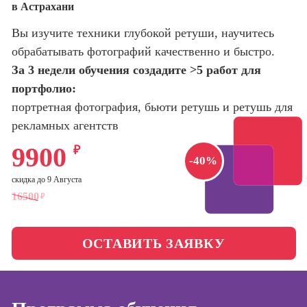
в Астрахани
оптимизации
сайтов (seo-
Школа нейросетей и
Вы изучите техники глубокой ретуши, научитесь
продвижение
программирования
сайтов)
обрабатывать фотографий качественно и быстро.
За 3 недели обучения создадите >5 работ для
Школа психологии
Профессия
портфолио:
Интернет-
маркетолог
портретная фотография, бьюти ретушь и ретушь для
Школа актерского
мастерства
рекламных агентств
Профессия
Менеджер по
9900
₽
маркетингу в
Школа бизнеса и
-40%
социальных
управления
скидка до 9 Августа
сетях (SMM-
менеджер)
16500
₽
Фотошкола
Профессия
Специалист по
ОСТАВИТЬ ЗАЯВКУ
Школа медиа
таргетингу
Школа рисования
Курсы