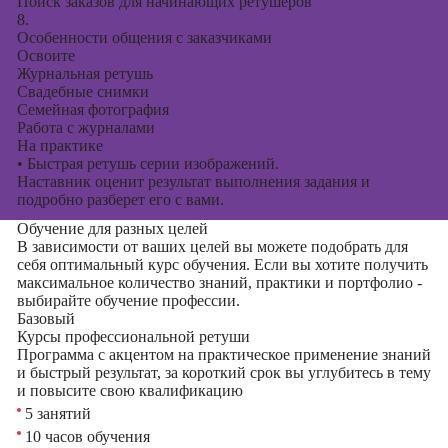
Поиск заказов для начинающих ретушеров
8.
Особенности общения с заказчиками
Освоите
Журнальная ретушь
Свадебные снимки
Семейная фотография
Работа с журналами
На практике
•
Быстрая ретушь серии изображений.
Наставник оценит результат выполнения задания и
подробно разберет его с вами.
Обучение для разных целей
В зависимости от ваших целей вы можете подобрать для
себя оптимальный курс обучения. Если вы хотите получить
максимальное количество знаний, практики и портфолио -
выбирайте обучение профессии.
Базовый
Курсы профессиональной ретуши
Программа с акцентом на практическое применение знаний
и быстрый результат, за короткий срок вы углубитесь в тему
и повысите свою квалификацию
5 занятий
10 часов обучения