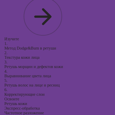
Курсы
продвижения в
социальных
сетях
Курсы
таргетированной
рекламы
Изучите
1.
Курсы
Метод Dodge&Burn в ретуши
продюсирования
2.
проектов
Текстура кожи лица
3.
Курсы создания
Ретушь морщин и дефектов кожи
презентаций в
4.
PowerPoint
Выравнивание цвета лица
5.
Ретушь волос на лице и ресниц
6.
Корректирующие слои
Освоите
Ретушь кожи
Экспресс-обработка
Частотное разложение