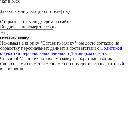
Чат в Max
Заказать консультацию по телефону
Открыть чат с менеджером на сайте
Введите ваш номер телефона:
Оставить заявку
Нажимая на кнопку "
Оставить заявку
", вы даете согласие на
обработку персональных данных в соответствии с
Политикой
обработки персональных данных
и
Договором оферты
Спасибо! Мы получили вашу заявку на обратный звонок
Скоро с вами свяжется менеджер по номеру телефона, который
вы оставили
Внимание!
В выбранном вами городе
на данный момент нет учебного
центра
.
Обучение по курсу проходит в
онлайн-формате
— вы сможете
пройти программу дистанционно с доступом к урокам,
материалам и поддержкой наставника.
Оставьте заявку и мы проконсультируем вас по процессу