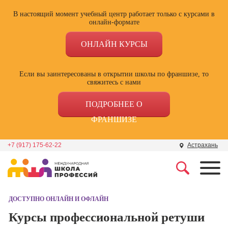
В настоящий момент учебный центр работает только с курсами в
онлайн-формате
ОНЛАЙН КУРСЫ
Если вы заинтересованы в открытии школы по франшизе, то
свяжитесь с нами
ПОДРОБНЕЕ О
ФРАНШИЗЕ
+7 (917) 175-62-22
Астрахань
Профессии
Школа маркетинга и
рекламы
ДОСТУПНО ОНЛАЙН И ОФЛАЙН
Профессия
Специалист по
Курсы профессиональной ретуши
Школа дизайна
поисковой