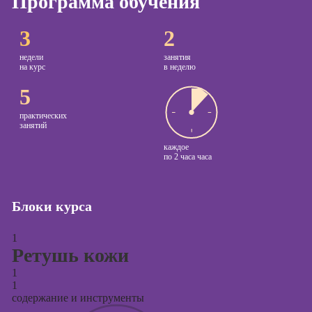
Программа обучения
Курсы
Онлайн-обучение
3
2
копирайтинга
недели
занятия
Курсы по
на курс
в неделю
созданию
5
контента
Курсы по
практических
занятий
поисковой
оптимизации
каждое
по
2 часа часа
сайтов (seo-
продвижение
сайтов)
Блоки курса
Курсы создания
и продвижения
1
сайтов на Tilda
Ретушь кожи
Курсы
1
контекстной
1
рекламы
содержание и инструменты