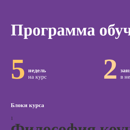
Курсы
копирай
Курсы п
Программа обу
создан
контент
Курсы п
поисков
оптими
5
2
сайтов (
продви
недель
зан
сайтов)
на курс
в н
Курсы с
и прод
сайтов н
Курсы
Блоки курса
контекс
реклам
1
Философия коу
Курсы