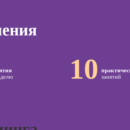
дизайнер)
программирования
тинга
Профе
(вайб-кодинг)
Профессия
Игропр
о
Ландшафтный
Курсы нейросетей
чения
ию
Профес
дизайнер
для офиса
а
терапе
Профессия
о
Профе
Дизайнер
ой
Детски
сайтов на Tilda
зации
10
Профе
seo-
Профессия
психол
жение
Коммерческий
ятия
практичес
диджитал-
Профе
еделю
иллюстратор
занятий
специа
оздания
вижения
Профессия
а Tilda
Специалист по
подготовке
Курс
недвижимости к
тной
продаже
ы
Курсы 
(хоумстейджер)
чинга
Курсы 
Профессия 3Д-