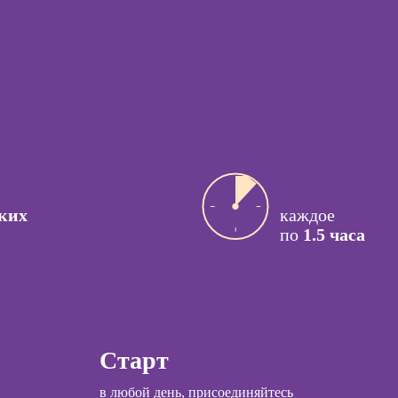
персонала
ссия
Курсы кадрового
актик
делопроизводства
сия Арт-
Курсы управления
вт
бизнес-
процессами
ссия
й психолог
Курсы
управляющего
ссия КПТ-
рестораном
ог
ких
каждое
ссия НЛП-
по
1.5 часа
лист
Курсы
Курсы менеджера
Wildberries
ы
Курсы менеджера
коучинга
Старт
Ozon
психологии
в любой день, присоединяйтесь
Курсы управления