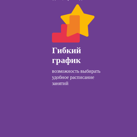
ачинающих
отделом продаж
психологии
Курсы диспетчера-
ений
логиста
ны и
ны
Курсы продаж для
начинающих
ческий
ЛП
Гибкий
Курсы техник
продаж
график
общения с
и
Курсы по
возможность выбирать
открытию бизнеса
удобное расписание
с нуля
ческой
занятий
огии:
Курсы по
менные
заработку на Ozon
ды
и Wildberries для
предпринимателей
огического
Курсы риелтора
ьтирования
Курсы менеджера
по работе с Авито