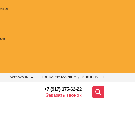
мате
ами
Астрахань
ПЛ. КАРЛА МАРКСА, Д. 3, КОРПУС 1
+7 (917) 175-62-22
Заказать звонок
ессии
Профессии
Профессии
Профе
 курс
Курсы
Профессия
Профес
огии
ораторского
Менеджер по
Фотогр
ных
мастерства
персоналу
видеог
ений