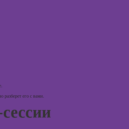
Курсы
Курс
Photoshop
Курсы
Курсы Adobe
практи
Illustrator
психод
(Иллюстратор),
векторная
Курсы
графика
игроте
психол
Курсы
игр
графического
дизайна
Курсы 
психол
менед
е.
персон
Курсы
 разберет его с вами.
Курсы
Курсы
-сессии
продв
флористики для
психол
начинающих
Курсы
Курсы
диагно