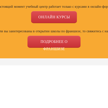
астоящий момент учебный центр работает только с курсами в онлайн-фор
ОНЛАЙН КУРСЫ
ли вы заинтересованы в открытии школы по франшизе, то свяжитесь с н
ПОДРОБНЕЕ О
ФРАНШИЗЕ
ссии
Профессии
Профессии
Проф
сия
Профессия
Профессия
Полный
ист по
Веб-дизайнер с
Специалист Excel
психол
ой
нуля до профи
семей
зации
отнош