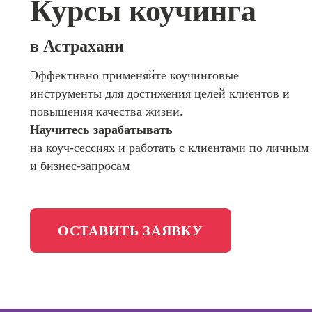
Курсы коучинга
сайтов (
программирования
продви
сайтов)
Школа психологии
в Астрахани
Профес
Интерне
Эффективно применяйте коучинговые
Школа актерского мастерства
маркето
инструменты для достижения целей клиентов и
Профес
Школа бизнеса и управления
повышения качества жизни.
Менедж
Научитесь зарабатывать
маркети
Фотошкола
на коуч-сессиях и работать с клиентами по личным
социал
и бизнес-запросам
сетях (
менедж
Школа медиа
Профес
Школа рисования
Специал
ОСТАВИТЬ ЗАЯВКУ
таргети
Онлайн-обучение
Курсы