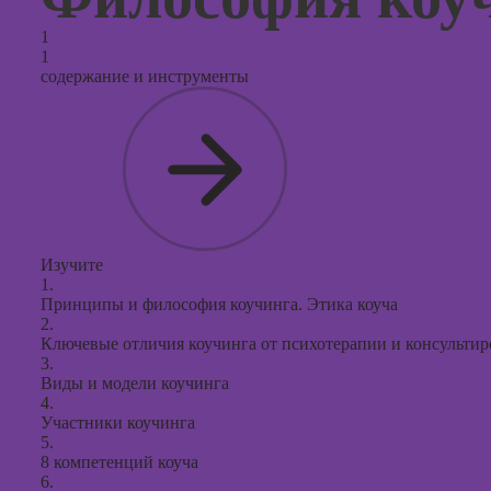
продви
социал
1
сетях
1
содержание и инструменты
Курсы
таргети
реклам
Курсы
продюс
проекто
Курсы с
Изучите
презент
1.
PowerPo
Принципы и философия коучинга. Этика коуча
2.
Ключевые отличия коучинга от психотерапии и консульти
3.
Виды и модели коучинга
4.
Участники коучинга
5.
8 компетенций коуча
6.