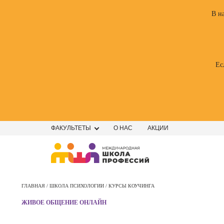
В н
Ес
ФАКУЛЬТЕТЫ
О НАС
АКЦИИ
Профе
Школа маркетинга и рекламы
Профес
ГЛАВНАЯ /
ШКОЛА ПСИХОЛОГИИ /
КУРСЫ КОУЧИНГА
Школа дизайна
Специал
ЖИВОЕ ОБЩЕНИЕ ОНЛАЙН
поисков
Школа нейросетей и
оптими