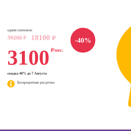
Профессия
seo-
Графический
Профе
Курсы
жение
дизайнер
Психол
консул
Курсы веб-
Профессия
сия
аналитики (Яндекс
Художник-
Курсы
т-
одним платежом:
Метрика и Google
иллюстратор
повыш
лог
18100
30200
₽
Analytics)
₽
-40%
квали
Профессия
сия
психол
Курсы Excel для
3100
₽/мес.
Мультипликатор
ер по
начинающих
Курсы
нгу в
Профессия
эффек
ьных
Курсы HTML и CSS
Флорист-
комму
SMM-
для начинающих
дизайнер
скидка 40% до 7 Августа
ер)
Профе
Курсы Excel:
Беспроцентная рассрочка
Профессия 3Д-
Психол
сия
продвинутый
визуализатор
ист по
уровень
интерьера
Профе
нгу
Корпо
Курсы Power BI
Профессия
психол
Дизайнер
Курсы системного
анимационной
Профе
администратора
графики
Семей
(Моушн-
психол
Курсы ИИ-