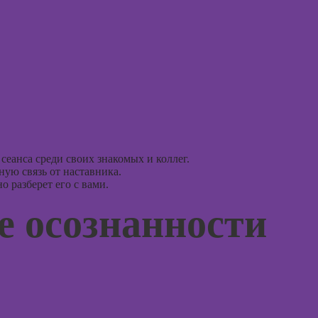
монтажу в After
Курсы 
Effects
терапи
психол
Курсы дизайна
интерфейсов
Курсы 
нейроп
Курсы Autodesk
и псих
AutoCAD
Курсы 
Курсы
тревог
Блендера
паниче
(Blender 3D)
сеанса среди своих знакомых и коллег.
атакам
ую связь от наставника.
Курсы
 разберет его с вами.
Курсы
рисования в
когнит
 осознанности
Photoshop
поведе
терапи
Курсы создания
2Д-персонажей
Курсы 
в Adobe
рисова
Photoshop
Курсы
Курсы ArchiCad
профа
для дизайнеров