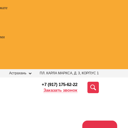
мате
ами
Астрахань
ПЛ. КАРЛА МАРКСА, Д. 3, КОРПУС 1
+7 (917) 175-62-22
Заказать звонок
ессии
Профессии
Профессии
Профе
 курс
Курсы
Профессия
Профес
огии
ораторского
Менеджер по
Фотогр
ных
мастерства
персоналу
видеог
ений