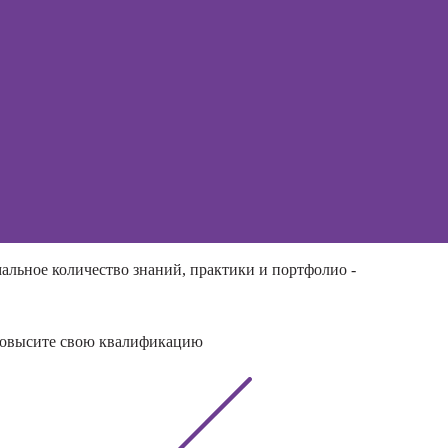
телесно-
ированной
и
оматики
альное количество знаний, практики и портфолио -
и повысите свою квалификацию