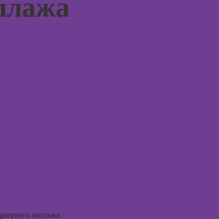
ллажа
монтажу в After
Курсы 
Effects
терапи
психол
Курсы дизайна
интерфейсов
Курсы 
нейроп
Курсы Autodesk
и псих
AutoCAD
Курсы 
Курсы
тревог
Блендера
паниче
(Blender 3D)
атакам
Курсы
Курсы
рисования в
когнит
Photoshop
поведе
терапи
Курсы создания
2Д-персонажей
Курсы 
в Adobe
рисова
Photoshop
Курсы
Курсы ArchiCad
ерьерного коллажа
профа
для дизайнеров