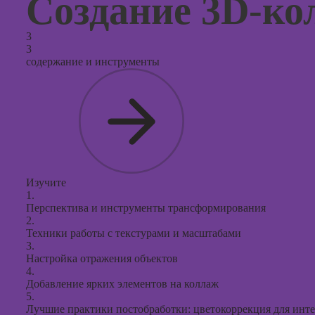
Создание 3D-ко
3
3
содержание и инструменты
Изучите
1.
Перспектива и инструменты трансформирования
2.
Техники работы с текстурами и масштабами
3.
Настройка отражения объектов
4.
Добавление ярких элементов на коллаж
5.
Лучшие практики постобработки: цветокоррекция для инт