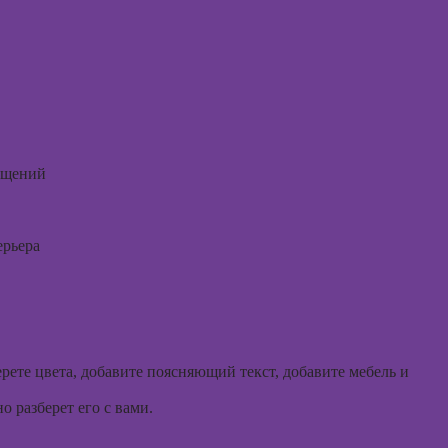
коммерческой
погран
флористики
расстр
Курсы
Курсы 
ландшафтного
психол
дизайна
Курсы 
Курсы дизайна
консул
интерьера
ещений
Курсы
Курсы
эмоцио
анимации
интелл
ерьера
Курсы 3D-
Курсы
моделирования
эриксо
гипноз
Курсы 3D-
визуализации
Курсы
метафо
Курсы 3DS MAX
рете цвета, добавите поясняющий текст, добавите мебель и
ассоци
для дизайнеров
карт
интерьера
 разберет его с вами.
Курсы 
Курсы по