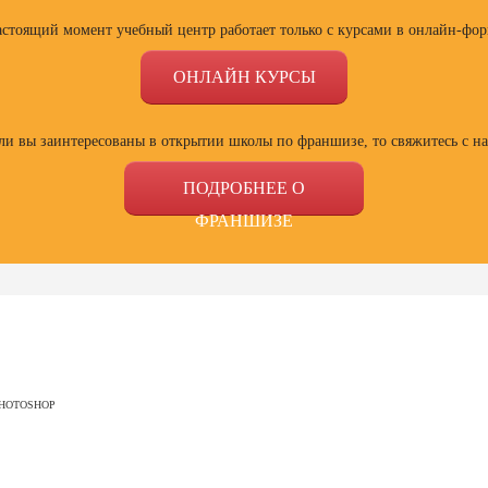
астоящий момент учебный центр работает только с курсами в онлайн-фор
ОНЛАЙН КУРСЫ
ли вы заинтересованы в открытии школы по франшизе, то свяжитесь с н
ПОДРОБНЕЕ О
ФРАНШИЗЕ
ссии
Профессии
Профессии
Проф
сия
Профессия
Профессия
Полный
PHOTOSHOP
ист по
Веб-дизайнер с
Специалист Excel
психол
ой
нуля до профи
семей
зации
отнош