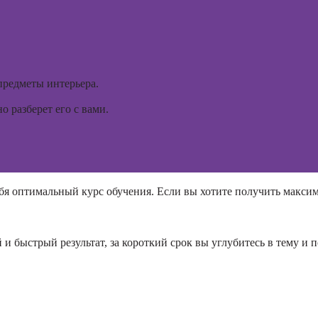
интерьера
Курсы 
ориент
Практикум:
терапи
интерьерные
коллажи в
Курсы
Adobe
предметы интерьера.
психос
Photoshop
 разберет его с вами.
Курсы
подготовки
недвижимости к
продаже
(хоумстейджинг)
бя оптимальный курс обучения. Если вы хотите получить максим
Курсы по
заработку на
перепродаже
 и быстрый результат, за короткий срок вы углубитесь в тему 
квартир
(флиппинг)