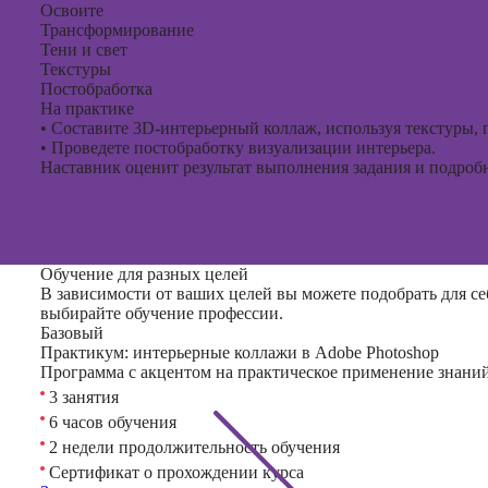
Освоите
Трансформирование
Тени и свет
Текстуры
Постобработка
На практике
•
Составите 3D-интерьерный коллаж, используя текстуры, 
•
Проведете постобработку визуализации интерьера.
Наставник оценит результат выполнения задания и подробно
Обучение для разных целей
В зависимости от ваших целей вы можете подобрать для се
выбирайте обучение профессии.
Базовый
Практикум: интерьерные коллажи в Adobe Photoshop
Программа с акцентом на практическое применение знаний
3 занятия
6 часов обучения
2 недели продолжительность обучения
Сертификат о прохождении курса