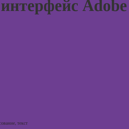
 интерфейс Adobe
жения в
для н
художник по
ьных
созданию игр
Курсы 
отнош
Профессия 2D-
мужчи
Художник
рованной
женщи
ы
Профессия
Практи
Дизайнер
курс Н
интерьера
ирования
в
Курсы 
людьм
оздания
Курсы
аций в
Курсы
int
практи
Курсы ИИ-
психол
дизайна:
совре
нейросети для
подхо
работы и
творчества
Курсы
психол
Курсы веб-
консул
дизайна для
ование, текст
начинающих