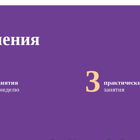
дизайнер)
программирования
тинга
Профе
(вайб-кодинг)
Профессия
Игропр
о
Ландшафтный
Курсы нейросетей
ию
Профес
дизайнер
для офиса
чения
а
терапе
Профессия
о
Профе
Дизайнер
ой
Детски
сайтов на Tilda
зации
Профе
seo-
Профессия
3
психол
жение
Коммерческий
диджитал-
Профе
анятия
иллюстратор
практическ
специа
оздания
 неделю
занятия
вижения
Профессия
а Tilda
Специалист по
подготовке
Курс
недвижимости к
тной
продаже
ы
Курсы 
(хоумстейджер)
Курсы 
Профессия 3Д-