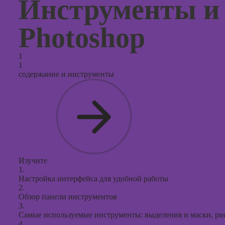
Инструменты и
продви
социал
сетях
Photoshop
Курсы
таргети
1
реклам
1
содержание и инструменты
Курсы
продюс
проекто
Курсы с
презент
PowerPo
Изучите
1.
Настройка интерфейса для удобной работы
2.
Обзор панели инструментов
3.
Самые используемые инструменты: выделения и маски, рис
4.