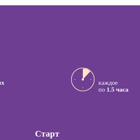
персонала
ссия
Курсы кадрового
актик
делопроизводства
сия Арт-
Курсы управления
вт
бизнес-
процессами
ссия
й психолог
Курсы
управляющего
ссия КПТ-
рестораном
ог
ссия НЛП-
их
каждое
лист
по
1.5 часа
Курсы
Курсы менеджера
Wildberries
ы
Курсы менеджера
коучинга
Ozon
Старт
психологии
Курсы управления