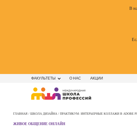
В н
Ес
ФАКУЛЬТЕТЫ
О НАС
АКЦИИ
Профе
Школа маркетинга и рекламы
Профес
ГЛАВНАЯ /
ШКОЛА ДИЗАЙНА /
ПРАКТИКУМ: ИНТЕРЬЕРНЫЕ КОЛЛАЖИ В ADOBE 
Школа дизайна
Специал
ЖИВОЕ ОБЩЕНИЕ ОНЛАЙН
поисков
Школа нейросетей и
оптими