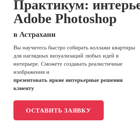
Практикум: интерь
сайтов (
программирования
продви
Adobe Photoshop
сайтов)
Школа психологии
Профес
Интерне
в Астрахани
Школа актерского мастерства
маркето
Вы научитесь быстро собирать коллажи квартиры
Профес
Школа бизнеса и управления
для наглядных визуализаций любых идей в
Менедж
маркети
интерьере. Сможете создавать реалистичные
Фотошкола
социал
изображения и
сетях (
презентовать яркие интерьерные решения
менедж
Школа медиа
клиенту
Профес
Школа рисования
Специал
таргети
ОСТАВИТЬ ЗАЯВКУ
Онлайн-обучение
Курсы