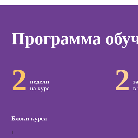
Курсы
копирай
Курсы п
создан
Программа обу
контент
Курсы п
поисков
оптими
сайтов (
2
2
продви
сайтов)
недели
з
Курсы с
на курс
в
и прод
сайтов н
Курсы
контекс
Блоки курса
реклам
Курсы
1