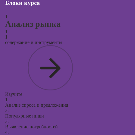
Блоки курса
Курсы
продвижения в
социальных
1
сетях
Анализ рынка
Курсы
1
1
таргетированной
содержание и инструменты
рекламы
Курсы
продюсирования
проектов
Курсы создания
презентаций в
PowerPoint
Изучите
1.
Анализ спроса и предложения
2.
Популярные ниши
3.
Выявление потребностей
4.