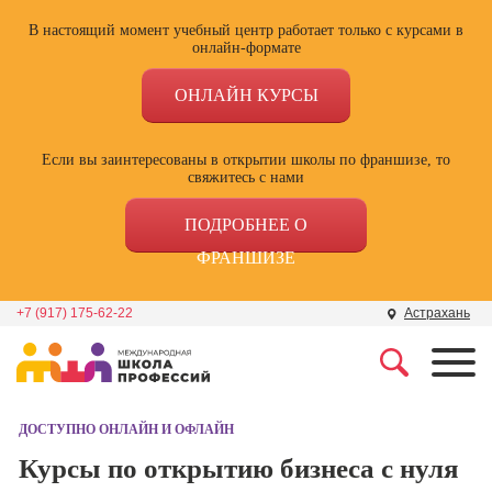
В настоящий момент учебный центр работает только с курсами в
онлайн-формате
ОНЛАЙН КУРСЫ
Если вы заинтересованы в открытии школы по франшизе, то
свяжитесь с нами
ПОДРОБНЕЕ О
ФРАНШИЗЕ
+7 (917) 175-62-22
Астрахань
Профессии
Школа маркетинга и
рекламы
ДОСТУПНО ОНЛАЙН И ОФЛАЙН
Профессия
Специалист по
Курсы по открытию бизнеса с нуля
Школа дизайна
поисковой