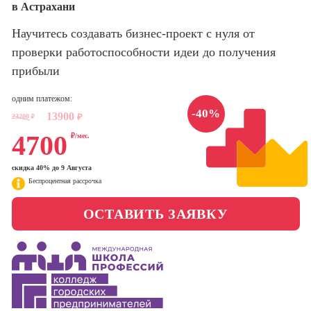
в Астрахани
оптимизации
сайтов (seo-
Школа нейросетей и
Научитесь создавать бизнес-проект с нуля от
продвижение
программирования
сайтов)
проверки работоспособности идеи до получения
прибыли
Школа психологии
Профессия
Интернет-
одним платежом:
маркетолог
Школа актерского
-40%
13900
23200
₽
₽
мастерства
Профессия
4700
₽/мес.
Менеджер по
маркетингу в
Школа бизнеса и
социальных
скидка 40% до 9 Августа
управления
Беспроцентная рассрочка
сетях (SMM-
менеджер)
Фотошкола
ОСТАВИТЬ ЗАЯВКУ
Профессия
Специалист по
Школа медиа
таргетингу
Школа рисования
Курсы