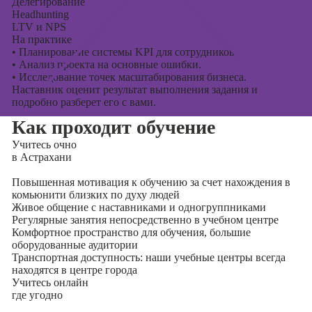
Делегирование
Headhunting
LTV и NPS
На практике
•
Планирование системы KPI для сотрудников.
•
Анализ проекта на основные ошибки.
•
Исследование точек масштабирования бизнеса.
Наставник оценит результат выполнения задания и
подробно разберет его с вами.
Как проходит обучение
Учитесь
очно
в Астрахани
Повышенная мотивация к обучению за счет нахождения в
комьюнити близких по духу людей
Живое общение с наставниками и одногруппниками
Регулярные занятия непосредственно в учебном центре
Комфортное пространство для обучения, большие
оборудованные аудитории
Транспортная доступность: наши учебные центры всегда
находятся в центре города
Учитесь
онлайн
где угодно