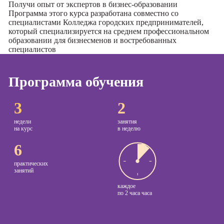
Получи опыт от экспертов в бизнес-образовании
Программа этого курса разработана совместно со
Курсы
Онлайн-обучение
специалистами
Колледжа городских предпринимателей
,
копирайтинга
который специализируется на среднем профессиональном
образовании для бизнесменов и востребованных
Курсы по
специалистов
созданию
контента
Программа обучения
Курсы по
поисковой
3
2
оптимизации
сайтов (seo-
недели
занятия
продвижение
на курс
в неделю
сайтов)
6
Курсы создания
и продвижения
практических
занятий
сайтов на Tilda
каждое
Курсы
по
2 часа часа
контекстной
рекламы