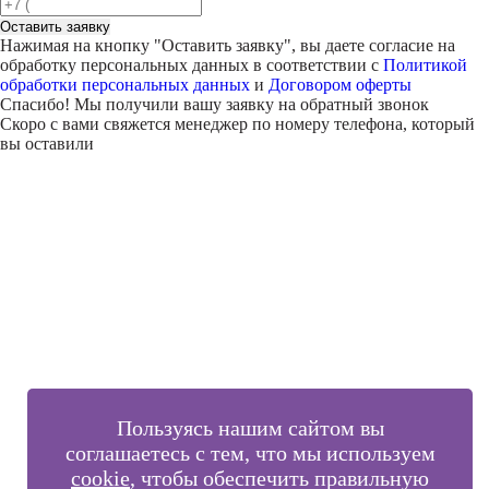
Оставить заявку
Нажимая на кнопку "
Оставить заявку
", вы даете согласие на
обработку персональных данных в соответствии с
Политикой
обработки персональных данных
и
Договором оферты
Спасибо! Мы получили вашу заявку на обратный звонок
Скоро с вами свяжется менеджер по номеру телефона, который
вы оставили
Внимание!
В выбранном вами городе
на данный момент нет учебного
центра
.
Обучение по курсу проходит в
онлайн-формате
— вы сможете
пройти программу дистанционно с доступом к урокам,
материалам и поддержкой наставника.
Оставьте заявку и мы проконсультируем вас по процессу
онлайн-обучения
ПРОДОЛЖИТЬ
Пользуясь нашим сайтом вы
соглашаетесь с тем, что мы используем
cookie
, чтобы обеспечить правильную