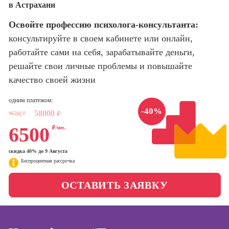
в Астрахани
оптимизации
сайтов (seo-
Школа нейросетей и
Освойте профессию психолога-консультанта:
продвижение
программирования
сайтов)
консультируйте в своем кабинете или онлайн,
работайте сами на себя, зарабатывайте деньги,
Школа психологии
Профессия
решайте свои личные проблемы и повышайте
Интернет-
маркетолог
качество своей жизни
Школа актерского
мастерства
Профессия
одним платежом:
Менеджер по
-40%
58000
маркетингу в
96700
₽
₽
Школа бизнеса и
социальных
6500
₽/мес.
управления
сетях (SMM-
менеджер)
скидка 40% до 9 Августа
Фотошкола
Беспроцентная рассрочка
Профессия
Специалист по
Школа медиа
ОСТАВИТЬ ЗАЯВКУ
таргетингу
Школа рисования
Курсы