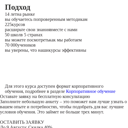
Подход
14 лет
на рынке
вы обучаетесь по
проверенным методикам
225
курсов
расширьте свои знания
вместе с нами
50 школ
в 5 странах
вы можете посмотреть
как мы работаем
70 000
учеников
вы уверены, что наши
курсы эффективны
Для этого курса доступен формат корпоративного
обучения, подробнее в разделе
Корпоративное обучение
Оставьте заявку на
бесплатную консультацию
Заполните небольшую анкету – это поможет нам лучше узнать о
вашем опыте и потребностях, чтобы подобрать для вас лучшие
условия обучения. Это займет не больше трех минут.
ОСТАВИТЬ ЗАЯВКУ
До
9 Августа
: Скидка 40%