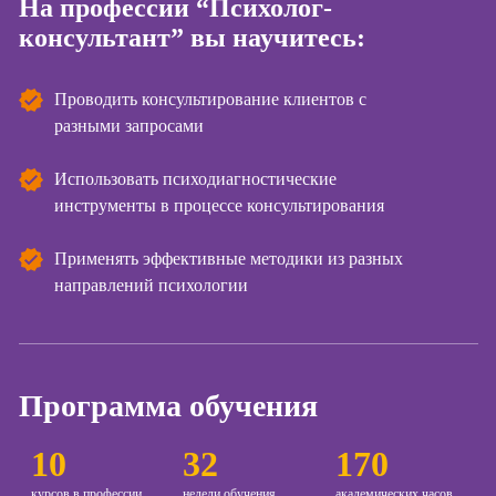
На профессии “Психолог-
консультант” вы научитесь:
Курсы
Онлайн-обучение
копирайтинга
Проводить консультирование клиентов с
Курсы по
созданию
разными запросами
контента
Использовать психодиагностические
Курсы по
инструменты в процессе консультирования
поисковой
оптимизации
сайтов (seo-
Применять эффективные методики из разных
продвижение
направлений психологии
сайтов)
Курсы создания
и продвижения
сайтов на Tilda
Программа обучения
Курсы
контекстной
10
32
170
рекламы
курсов в профессии
недели обучения
академических часов