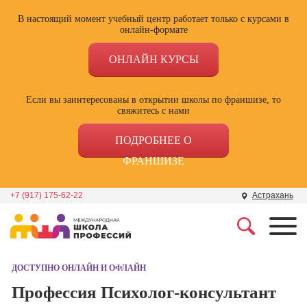
В настоящий момент учебный центр работает только с курсами в
онлайн-формате
ОНЛАЙН КУРСЫ
Если вы заинтересованы в открытии школы по франшизе, то
свяжитесь с нами
ПОДРОБНЕЕ О
ФРАНШИЗЕ
+7 (917) 175-62-22
Астрахань
Профессии
Школа маркетинга и
рекламы
ДОСТУПНО ОНЛАЙН И ОФЛАЙН
Профессия
Специалист по
Профессия Психолог-консультант
Школа дизайна
поисковой