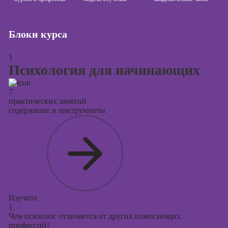
Курсы
продвижения в
социальных
Блоки курса
сетях
Курсы
1
таргетированной
Психология для начинающих
рекламы
Курсы
7
практических занятий
продюсирования
содержание и инструменты
проектов
Курсы создания
презентаций в
PowerPoint
Изучите
1.
Чем психолог отличается от других помогающих
профессий?