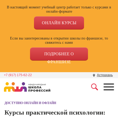
В настоящий момент учебный центр работает только с курсами в
онлайн-формате
ОНЛАЙН КУРСЫ
Если вы заинтересованы в открытии школы по франшизе, то
свяжитесь с нами
ПОДРОБНЕЕ О
ФРАНШИЗЕ
+7 (917) 175-62-22
Астрахань
Профессии
Школа маркетинга и
рекламы
ДОСТУПНО ОНЛАЙН И ОФЛАЙН
Профессия
Специалист по
Курсы практической психологии:
Школа дизайна
поисковой