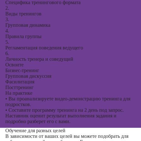
Специфика тренингового формата
2.
Виды тренингов
3.
Групповая динамика
4.
Правила группы
5.
Регламентация поведения ведущего
6.
Личность тренера и соведущий
Освоите
Бизнес-тренинг
Групповая дискуссия
Фасилитация
Посттренинг
На практике
•
Вы проанализируете видео-демонстрацию тренинга для
подростков.
•
Составите программу тренинга на 2 день под запрос.
Наставник оценит результат выполнения задания и
подробно разберет его с вами.
Обучение для разных целей
В зависимости от ваших целей вы можете подобрать для