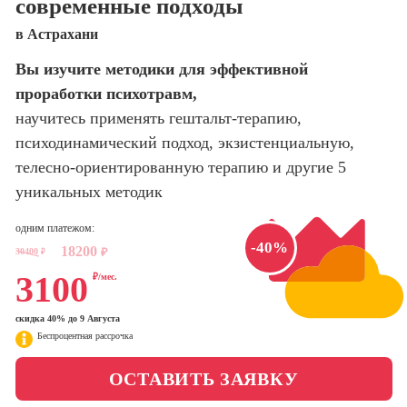
современные подходы
оптимизации
сайтов (seo-
Школа нейросетей и
в Астрахани
продвижение
программирования
сайтов)
Вы изучите методики для эффективной
проработки психотравм,
Школа психологии
Профессия
Интернет-
научитесь применять гештальт-терапию,
маркетолог
психодинамический подход, экзистенциальную,
Школа актерского
мастерства
телесно-ориентированную терапию и другие 5
Профессия
Менеджер по
уникальных методик
маркетингу в
Школа бизнеса и
социальных
одним платежом:
управления
сетях (SMM-
-40%
18200
30400
₽
₽
менеджер)
Фотошкола
3100
₽/мес.
Профессия
Специалист по
скидка 40% до 9 Августа
Школа медиа
таргетингу
Беспроцентная рассрочка
Школа рисования
ОСТАВИТЬ ЗАЯВКУ
Курсы