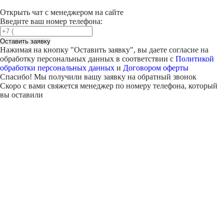
Открыть чат с менеджером на сайте
Введите ваш номер телефона:
Оставить заявку
Нажимая на кнопку "
Оставить заявку
", вы даете согласие на
обработку персональных данных в соответствии с
Политикой
обработки персональных данных
и
Договором оферты
Спасибо! Мы получили вашу заявку на обратный звонок
Скоро с вами свяжется менеджер по номеру телефона, который
вы оставили
Внимание!
В выбранном вами городе
на данный момент нет учебного
центра
.
Обучение по курсу проходит в
онлайн-формате
— вы сможете
пройти программу дистанционно с доступом к урокам,
материалам и поддержкой наставника.
Оставьте заявку и мы проконсультируем вас по процессу
онлайн-обучения
ПРОДОЛЖИТЬ