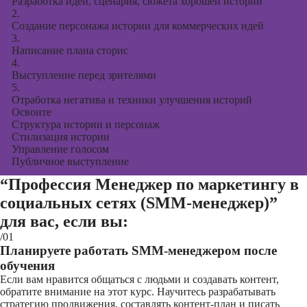
Разработка идеи, сценария, сюжета хорошей истории
2.
Создание персонажа истории для коммерческих идей
3.
Написание плана сторис
4.
Выступление перед зрителями
5.
Отработка негатива и техники улучшения историй
Освоите
Структура истории и персонаж
Стилизация истории
Управление голосом
Публичное выступление
“Профессия Менеджер по маркетингу в
социальных сетях (SMM-менеджер)”
для вас, если вы:
/01
Планируете работать SMM-менеджером после
обучения
Если вам нравится общаться с людьми и создавать контент,
обратите внимание на этот курс. Научитесь разрабатывать
стратегию продвижения, составлять контент-план и писать