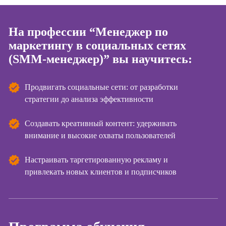
Курсы
Онлайн-обучение
копирайтинга
На профессии “Менеджер по
маркетингу в социальных сетях
Курсы по
созданию
(SMM-менеджер)” вы научитесь:
контента
Курсы по
Продвигать социальные сети: от разработки
поисковой
стратегии до анализа эффективности
оптимизации
сайтов (seo-
Создавать креативный контент: удерживать
продвижение
сайтов)
внимание и высокие охваты пользователей
Курсы создания
Настраивать таргетированную рекламу и
и продвижения
привлекать новых клиентов и подписчиков
сайтов на Tilda
Курсы
контекстной
рекламы