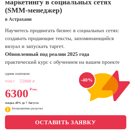
маркетингу в социальных сетях
оптимизации
(SMM-менеджер)
сайтов (seo-
Школа нейросетей и
продвижение
программирования
в Астрахани
сайтов)
Научитесь продвигать бизнес в социальных сетях:
Школа психологии
Профессия
Интернет-
создавать продающие тексты, запоминающийся
маркетолог
визуал и запускать таргет.
Школа актерского
мастерства
Обновленный под реалии 2025 года
Профессия
Менеджер по
практический курс с обучением на вашем проекте
маркетингу в
Школа бизнеса и
социальных
управления
одним платежом:
сетях (SMM-
-40%
55900
93200
₽
₽
менеджер)
Фотошкола
6300
₽/мес.
Профессия
Специалист по
Школа медиа
скидка 40% до 7 Августа
таргетингу
Беспроцентная рассрочка
Школа рисования
ОСТАВИТЬ ЗАЯВКУ
Курсы