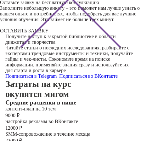
Оставьте заявку на
бесплатную консультацию
Заполните небольшую анкету – это поможет нам лучше узнать о
вашем опыте и потребностях, чтобы подобрать для вас лучшие
условия обучения. Это займет не больше трех минут.
ОСТАВИТЬ ЗАЯВКУ
Получите доступ к
закрытой библиотеке
в области
диджитал и творчества
Читайте статьи о последних исследованиях, разбирайте с
экспертами трендовые инструменты и техники, получайте
гайды и чек-листы. Сэкономьте время на поиске
информации, применяйте знания сразу и используйте их
для старта и роста в карьере
Подписаться в Telegram
Подписаться во ВКонтакте
Затраты на курс
окупятся мигом
Cредние расценки в нише
контент-план на 10 тем
9000
₽
настройка рекламы во ВКонтакте
12000
₽
SMM-сопровождение в течение месяца
22000
₽