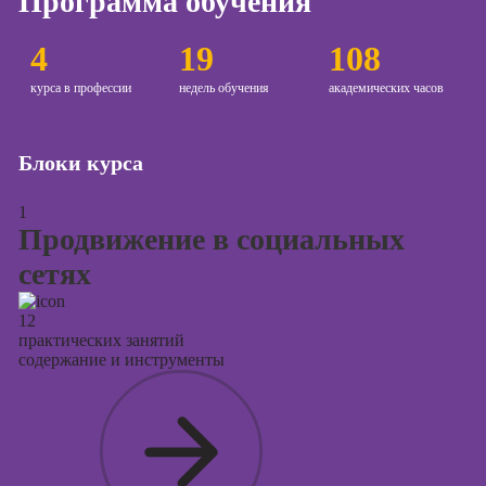
Программа обучения
Курсы
продвижения в
4
19
108
социальных
сетях
курса в профессии
недель обучения
академических часов
Курсы
таргетированной
рекламы
Блоки курса
Курсы
1
продюсирования
Продвижение в социальных
проектов
сетях
Курсы создания
презентаций в
PowerPoint
12
практических занятий
содержание и инструменты