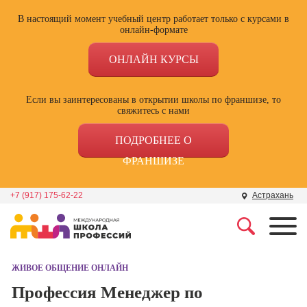
В настоящий момент учебный центр работает только с курсами в
онлайн-формате
ОНЛАЙН КУРСЫ
Если вы заинтересованы в открытии школы по франшизе, то
свяжитесь с нами
ПОДРОБНЕЕ О
ФРАНШИЗЕ
+7 (917) 175-62-22
Астрахань
Профессии
Школа маркетинга и
рекламы
ЖИВОЕ ОБЩЕНИЕ ОНЛАЙН
Профессия
Специалист по
Профессия Менеджер по
Школа дизайна
поисковой