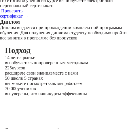
По итогам обучения на курсе вы получаете электронный
персональный сертификат.
Проверить
сертификат →
Диплом
Диплом выдается при прохождении комплексной программы
обучения. Для получения диплома студенту необходимо пройти
все занятия в программе без пропусков.
Подход
14 лет
на рынке
вы обучаетесь по
проверенным методикам
225
курсов
расширьте свои знания
вместе с нами
50 школ
в 5 странах
вы можете посмотреть
как мы работаем
70 000
учеников
вы уверены, что наши
курсы эффективны