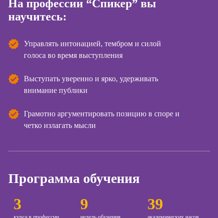
На профессии “Спикер” вы
научитесь:
Курсы
Онлайн-обучение
копирайтинга
Управлять интонацией, тембром и силой
Курсы по
созданию
голоса во время выступления
контента
Выступать уверенно и ярко, удерживать
Курсы по
внимание публики
поисковой
оптимизации
сайтов (seo-
Грамотно аргументировать позицию в споре и
продвижение
четко излагать мысли
сайтов)
Курсы создания
и продвижения
сайтов на Tilda
Программа обучения
Курсы
контекстной
3
9
39
рекламы
курса в профессии
недель обучения
академических часов