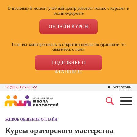
В настоящий момент учебный центр работает только с курсами в
онлайн-формате
ОНЛАЙН КУРСЫ
Если вы заинтересованы в открытии школы по франшизе, то
свяжитесь с нами
ПОДРОБНЕЕ О
ФРАНШИЗЕ
+7 (917) 175-62-22
Астрахань
Профессии
Школа маркетинга и
рекламы
ЖИВОЕ ОБЩЕНИЕ ОФЛАЙН
Профессия
Специалист по
Курсы ораторского мастерства
Школа дизайна
поисковой