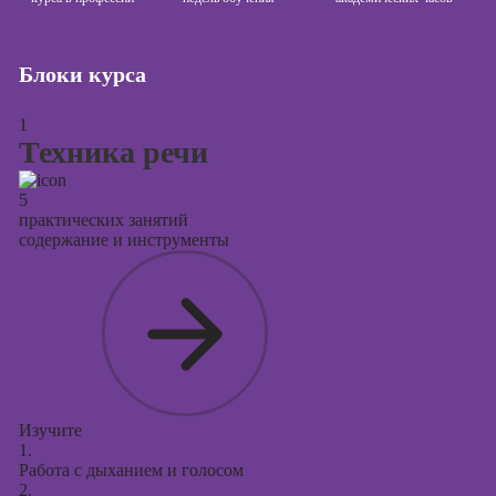
Курсы
продвижения в
социальных
Блоки курса
сетях
Курсы
1
таргетированной
Техника речи
рекламы
Курсы
5
практических занятий
продюсирования
содержание и инструменты
проектов
Курсы создания
презентаций в
PowerPoint
Изучите
1.
Работа с дыханием и голосом
2.