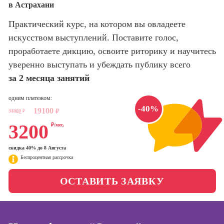
в Астрахани
оптимизации
сайтов (seo-
Школа нейросетей и
Практический курс, на котором вы овладеете
продвижение
программирования
сайтов)
искусством выступлений. Поставите голос,
проработаете дикцию, освоите риторику и научитесь
Школа психологии
Профессия
уверенно выступать и убеждать публику всего
Интернет-
маркетолог
за 2 месяца занятий
Школа актерского
мастерства
Профессия
одним платежом:
Менеджер по
-40%
19100
маркетингу в
31900
₽
₽
Школа бизнеса и
социальных
3200
₽/мес.
управления
сетях (SMM-
менеджер)
скидка 40% до 8 Августа
Фотошкола
Беспроцентная рассрочка
Профессия
Специалист по
Школа медиа
ОСТАВИТЬ ЗАЯВКУ
таргетингу
Школа рисования
Курсы