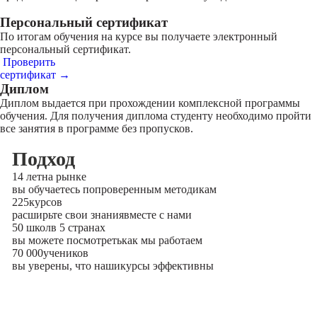
Персональный сертификат
По итогам обучения на курсе вы получаете электронный
персональный сертификат.
Проверить
сертификат →
Диплом
Диплом выдается при прохождении комплексной программы
обучения. Для получения диплома студенту необходимо пройти
все занятия в программе без пропусков.
Подход
14 лет
на рынке
вы обучаетесь по
проверенным методикам
225
курсов
расширьте свои знания
вместе с нами
50 школ
в 5 странах
вы можете посмотреть
как мы работаем
70 000
учеников
вы уверены, что наши
курсы эффективны