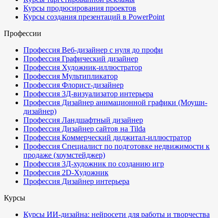
Курсы продюсирования проектов
Курсы создания презентаций в PowerPoint
Профессии
Профессия Веб-дизайнер с нуля до профи
Профессия Графический дизайнер
Профессия Художник-иллюстратор
Профессия Мультипликатор
Профессия Флорист-дизайнер
Профессия 3Д-визуализатор интерьера
Профессия Дизайнер анимационной графики (Моушн-
дизайнер)
Профессия Ландшафтный дизайнер
Профессия Дизайнер сайтов на Tilda
Профессия Коммерческий диджитал-иллюстратор
Профессия Специалист по подготовке недвижимости к
продаже (хоумстейджер)
Профессия 3Д-художник по созданию игр
Профессия 2D-Художник
Профессия Дизайнер интерьера
Курсы
Курсы ИИ-дизайна: нейросети для работы и творчества