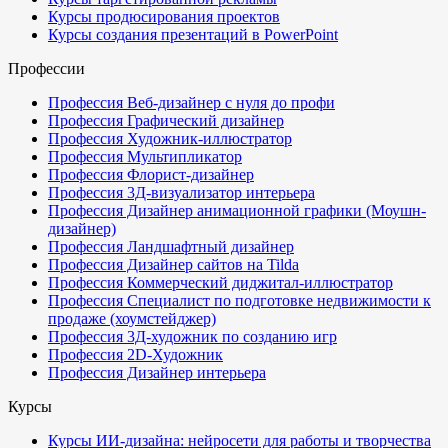
Курсы продюсирования проектов
Курсы создания презентаций в PowerPoint
Профессии
Профессия Веб-дизайнер с нуля до профи
Профессия Графический дизайнер
Профессия Художник-иллюстратор
Профессия Мультипликатор
Профессия Флорист-дизайнер
Профессия 3Д-визуализатор интерьера
Профессия Дизайнер анимационной графики (Моушн-
дизайнер)
Профессия Ландшафтный дизайнер
Профессия Дизайнер сайтов на Tilda
Профессия Коммерческий диджитал-иллюстратор
Профессия Специалист по подготовке недвижимости к
продаже (хоумстейджер)
Профессия 3Д-художник по созданию игр
Профессия 2D-Художник
Профессия Дизайнер интерьера
Курсы
Курсы ИИ-дизайна: нейросети для работы и творчества